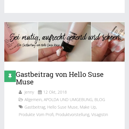
Gastbeitrag von Hello Suse
Muse
Jenny
12 Okt, 2018
Allgemein
,
APOLDA UND UMGEBUNG
,
BLOG
Gastbeitrag
,
Hello Suse Muse
,
Make Up
,
Produkte Vom Profi
,
Produktvorstellung
,
Visagistin