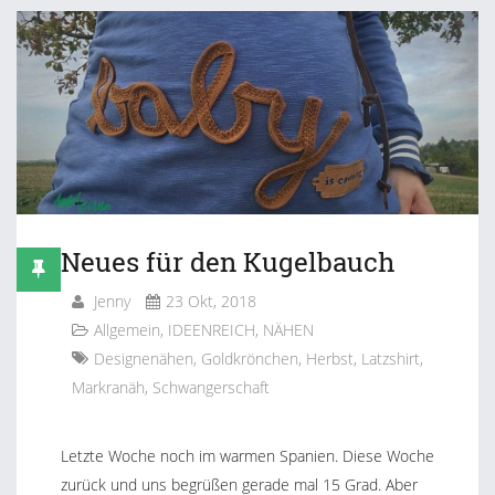
Neues für den Kugelbauch
Jenny
23 Okt, 2018
Allgemein
,
IDEENREICH
,
NÄHEN
Designenähen
,
Goldkrönchen
,
Herbst
,
Latzshirt
,
Markranäh
,
Schwangerschaft
Letzte Woche noch im warmen Spanien. Diese Woche
zurück und uns begrüßen gerade mal 15 Grad. Aber