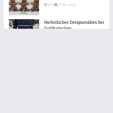
8:00
02 Dez 2018
Herbstliches Designenähen bei
Goldkrönchen.
8:00
31 Okt 2018
Neues für den Kugelbauch.
8:00
23 Okt 2018
Copyright © 2016-2018 apfelwiebirne.de
Impressum / Disclaimer
Datenschutzerklärung