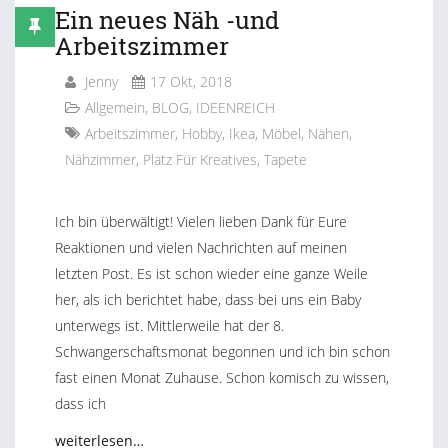
Ein neues Näh -und
Arbeitszimmer
Jenny
17 Okt, 2018
Allgemein
,
BLOG
,
IDEENREICH
Arbeitszimmer
,
Hobby
,
Ikea
,
Möbel
,
Nähen
,
Nähzimmer
,
Platz Für Kreatives
,
Tapete
Ich bin überwältigt! Vielen lieben Dank für Eure
Reaktionen und vielen Nachrichten auf meinen
letzten Post. Es ist schon wieder eine ganze Weile
her, als ich berichtet habe, dass bei uns ein Baby
unterwegs ist. Mittlerweile hat der 8.
Schwangerschaftsmonat begonnen und ich bin schon
fast einen Monat Zuhause. Schon komisch zu wissen,
dass ich
weiterlesen…