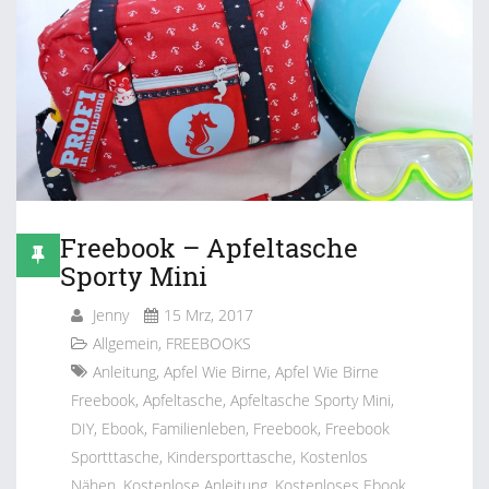
Freebook – Apfeltasche
Sporty Mini
Jenny
15 Mrz, 2017
Allgemein
,
FREEBOOKS
Anleitung
,
Apfel Wie Birne
,
Apfel Wie Birne
Freebook
,
Apfeltasche
,
Apfeltasche Sporty Mini
,
DIY
,
Ebook
,
Familienleben
,
Freebook
,
Freebook
Sportttasche
,
Kindersporttasche
,
Kostenlos
Nähen
,
Kostenlose Anleitung
,
Kostenloses Ebook
,