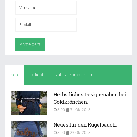
neu
beliebt
zuletzt kommentiert
Herbstliches Designenähen bei
Goldkrönchen.
8:00
31 Okt 2018
Neues für den Kugelbauch.
8:00
23 Okt 2018